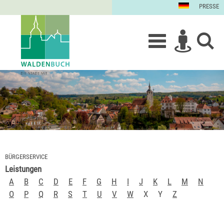
PRESSE
BÜRGERSERVICE
Leistungen
A
B
C
D
E
F
G
H
I
J
K
L
M
N
O
P
Q
R
S
T
U
V
W
X
Y
Z