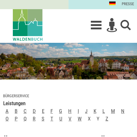
PRESSE
BÜRGERSERVICE
Leistungen
A
B
C
D
E
F
G
H
I
J
K
L
M
N
O
P
Q
R
S
T
U
V
W
X
Y
Z