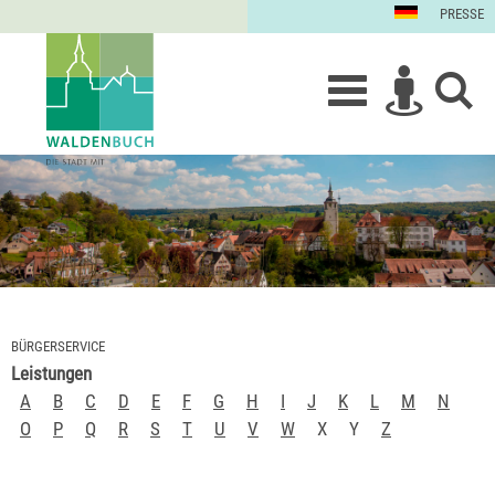
PRESSE
BÜRGERSERVICE
Leistungen
A
B
C
D
E
F
G
H
I
J
K
L
M
N
O
P
Q
R
S
T
U
V
W
X
Y
Z