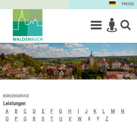
PRESSE
BÜRGERSERVICE
Leistungen
A
B
C
D
E
F
G
H
I
J
K
L
M
N
O
P
Q
R
S
T
U
V
W
X
Y
Z