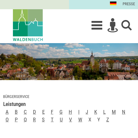
PRESSE
BÜRGERSERVICE
Leistungen
A
B
C
D
E
F
G
H
I
J
K
L
M
N
O
P
Q
R
S
T
U
V
W
X
Y
Z