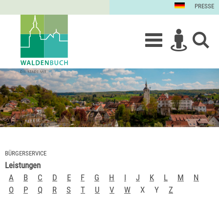
PRESSE
BÜRGERSERVICE
Leistungen
A
B
C
D
E
F
G
H
I
J
K
L
M
N
O
P
Q
R
S
T
U
V
W
X
Y
Z