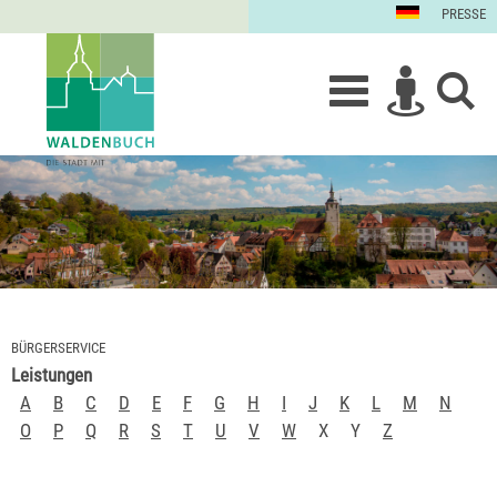
PRESSE
BÜRGERSERVICE
Leistungen
A
B
C
D
E
F
G
H
I
J
K
L
M
N
O
P
Q
R
S
T
U
V
W
X
Y
Z