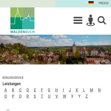
PRESSE
BÜRGERSERVICE
Leistungen
A
B
C
D
E
F
G
H
I
J
K
L
M
N
O
P
Q
R
S
T
U
V
W
X
Y
Z