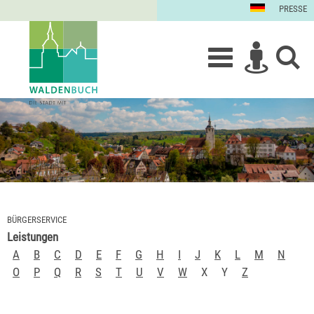
PRESSE
BÜRGERSERVICE
Leistungen
A
B
C
D
E
F
G
H
I
J
K
L
M
N
O
P
Q
R
S
T
U
V
W
X
Y
Z