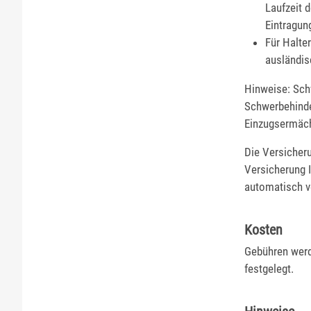
Laufzeit 
Eintragun
Für Halte
ausländi
Hinweise: Sch
Schwerbehinde
Einzugsermäch
Die Versicheru
Versicherung I
automatisch v
Kosten
Gebühren wer
festgelegt.