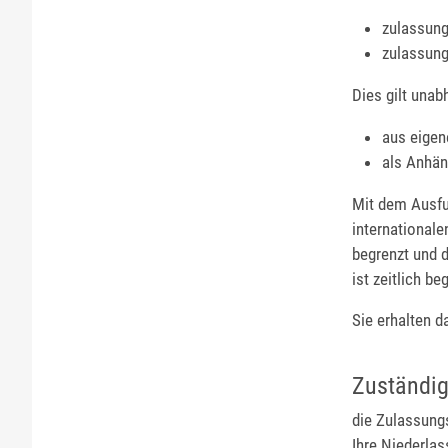
zulassung
zulassung
Dies gilt unab
aus eigen
als Anhän
Mit dem Ausfu
internationale
begrenzt und 
ist zeitlich b
Sie erhalten d
Zuständig
die Zulassungs
Ihre Niederla