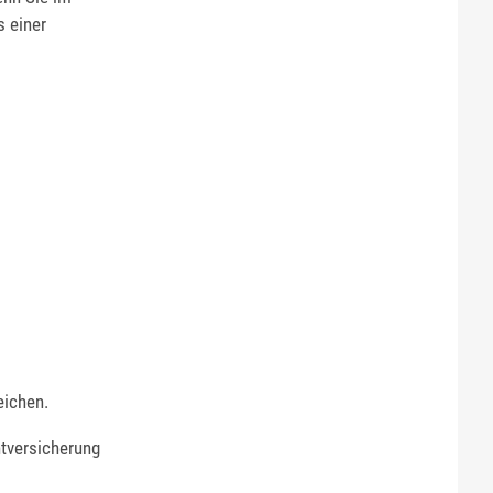
s einer
eichen.
htversicherung