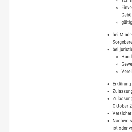
schri
Einve
Gebü
gülti
bei Minde
Sorgebere
bei juris
Hand
Gewe
Verei
Erklärung
Zulassung
Zulassung
Oktober 2
Versicher
Nachweis 
ist oder 