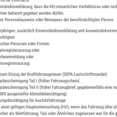
ftliche Vollmacht
rständniserklärung, dass die Kfz-steuerlichen Verhältnisse oder rü
hren bekannt gegeben werden dürfen.
ger Personalausweis oder Reisepass der bevollmächtigten Person
rjährigen: zusätzlich Einverständniserklärung und Ausweisdokumen
chtigten
tischen Personen oder Firmen:
elsregisterauszug oder
rbeanmeldung oder
nsregisterauszug
 zum Einzug der Kraftfahrzeugsteuer (SEPA-Lastschriftmandat)
sbescheinigung Teil I (früher Fahrzeugschein)
sbescheinigung Teil II (früher Fahrzeugbrief, gegebenenfalls eine v
005 ausgestellte Abmeldebestätigung)
ungsbestätigung für Ausfuhrfahrzeuge
einer gültigen Hauptuntersuchung (HU), wenn das Fahrzeug älter al
vorher als Mietfahrzeug, Taxi oder Ähnliches zugelassen war für die