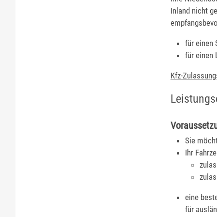
Inland nicht g
empfangsbevol
für einen 
für einen
Kfz-Zulassung
Leistungs
Voraussetz
Sie möcht
Ihr Fahrze
zulas
zulas
eine best
für auslä