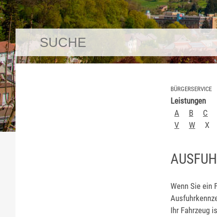
BÜRGERSERVICE
Leistungen
A
B
C
V
W
X
AUSFUH
Wenn Sie ein 
Ausfuhrkennzei
Ihr Fahrzeug is