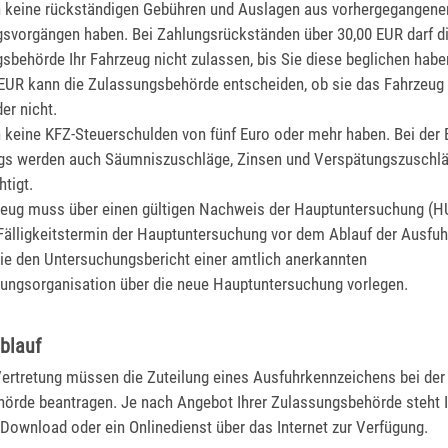
n keine rückständigen Gebühren und Auslagen aus vorhergegangene
gsvorgängen haben.
Bei Zahlungsrückständen über 30,00 EUR darf d
gsb
e
hörde Ihr Fahrzeug nicht zulassen, bis Sie diese beglichen habe
 EUR kann die Zulassungsbehö
r
de entscheiden, ob sie das Fahrzeug
er nicht.
n keine KFZ-Steuerschulden von fünf Euro oder mehr haben.
Bei der
gs werden auch Säumniszuschläge, Zinsen und Verspätungszuschl
htigt.
eug muss über einen gültigen Nachweis der
Hauptuntersuchung (H
Fälligkeit
s
termin der Hauptuntersuchung vor
dem Ablauf der Au
s
fuh
e den Untersuchungsbericht einer amtlich anerkannten
ngsorganisation über die neue Hauptuntersuchung vorlegen.
blauf
 Vertretung müssen die Zuteilung eines Ausfuhrkennzeichens bei der
örde beantragen. Je nach Angebot Ihrer Zulassungsbehörde steht I
Download oder ein Onlinedienst über das Internet zur Verfügung.