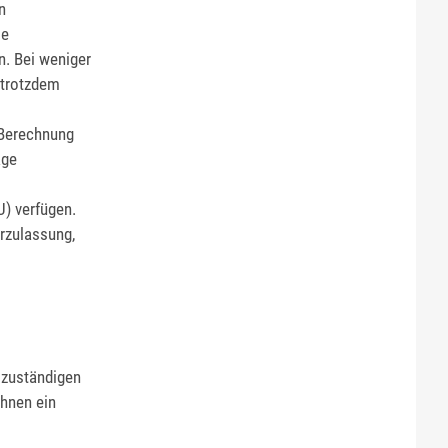
n
ie
n. Bei weniger
 trotzdem
 Berechnung
äge
U)
verfügen.
rzula
s
sung
,
 zuständigen
hnen ein