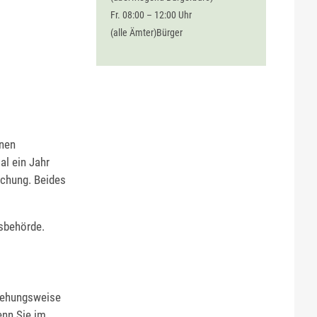
Fr. 08:00 – 12:00 Uhr
(alle Ämter)Bürger
inen
al ein Jahr
uchung. Beides
gsbehörde.
ziehungsweise
enn Sie im