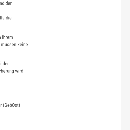
nd der
lls die
n ihrem
e müssen keine
i der
cherung wird
r (GebOst)