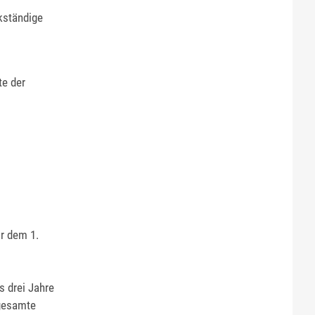
ckständige
te der
or dem 1.
s drei Jahre
 gesamte