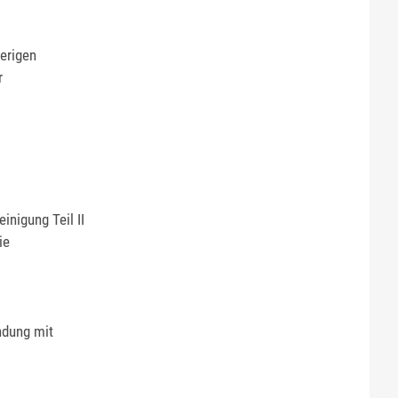
erigen
r
nigung Teil II
ie
ndung mit