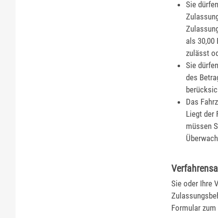
Sie dürfe
Zulassun
Zulassun
als 30,00
zulässt od
Sie dürfe
des Betra
b
e
rücksic
Das Fahrz
Liegt der 
müssen Si
Überwachu
Verfahrensa
Sie oder Ihre
Zulassungsbeh
Formular zum 