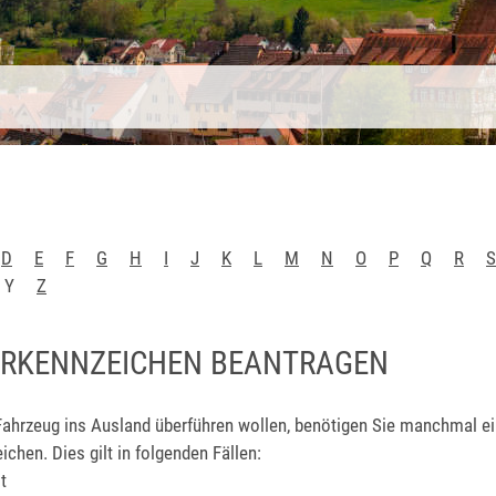
D
E
F
G
H
I
J
K
L
M
N
O
P
Q
R
S
Y
Z
RKENNZEICHEN BEANTRAGEN
Fahrzeug ins Ausland überführen wollen, benötigen Sie manchmal e
chen. Dies gilt in folgenden Fällen:
t