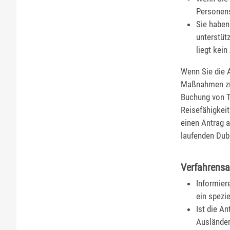
Personens
Sie haben
unterstütz
liegt kei
Wenn Sie die 
Maßnahmen zur
Buchung von Tr
Reisefähigkei
einen Antrag a
laufenden Dubl
Verfahrensa
Informier
ein spezi
Ist die A
Ausländer