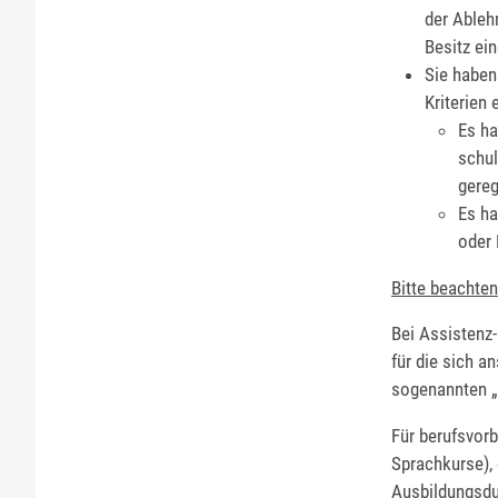
der Ableh
Besitz ei
Sie haben
Kriterien e
Es ha
schul
gereg
Es ha
oder 
Bitte beachten
Bei Assistenz
für die sich a
sogenannten „M
Für berufsvor
Sprachkurse), 
Ausbildungsdul