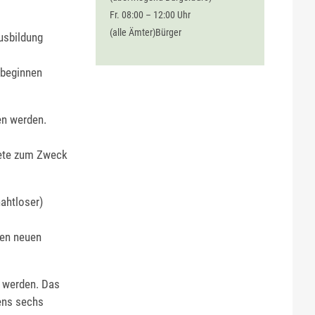
Fr. 08:00 – 12:00 Uhr
(alle Ämter)Bürger
usbildung
g beginnen
en werden.
dete zum Zweck
nahtloser)
den neuen
t werden. Das
tens sechs