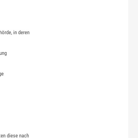
hörde, in deren
tung
ge
ten diese nach