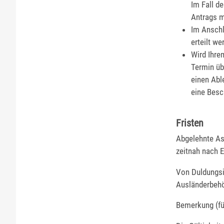
Im Fall d
Antrags m
Im Anschl
erteilt we
Wird Ihre
Termin üb
einen Abl
eine Besc
Fristen
Abgelehnte As
zeitnah nach 
Von Duldungsin
Ausländerbehö
Bemerkung (für