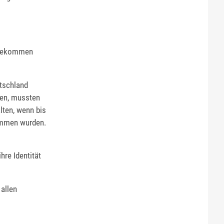
 gekommen
tschland
ten, mussten
alten, wenn bis
ommen wurden.
re Identität
 allen