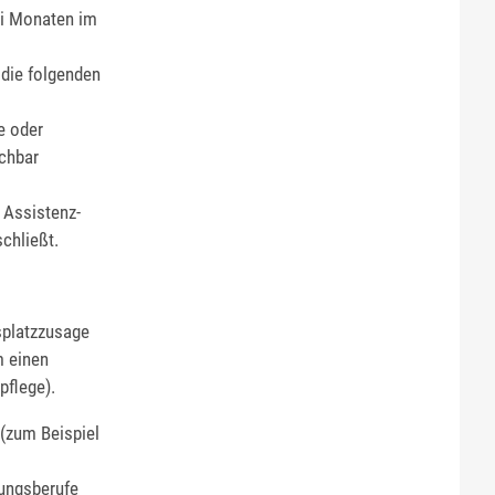
ei Monaten im
 die folgenden
he oder
ichbar
 Assistenz-
schließt.
splatzzusage
m einen
pflege).
(zum Beispiel
dungsberufe