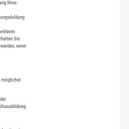
ang Ihres
ldungsduldung
weiteren
rhalten Sie
n werden, wenn
g möglichst
 der
ufsausbildung.