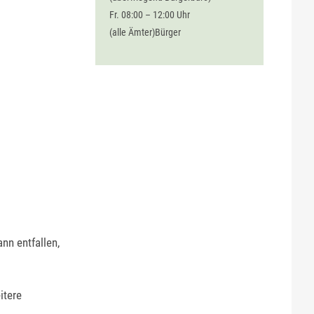
Fr. 08:00 – 12:00 Uhr
(alle Ämter)Bürger
ann entfallen,
itere