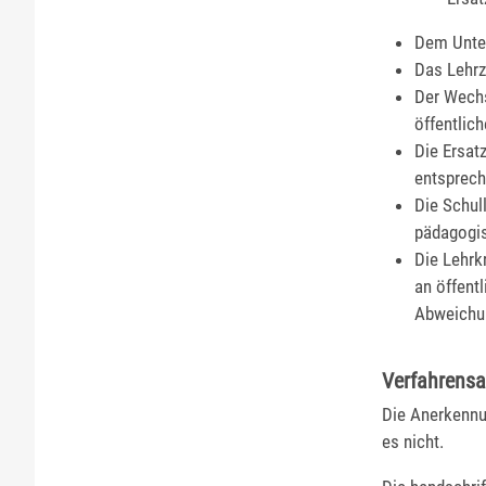
Dem Unter
Das Lehrz
Der Wechs
öffentlic
Die Ersat
entsprech
Die Schul
pädagogis
Die Lehrk
an öffent
Abweichu
Verfahrensa
Die Anerkennun
es nicht.