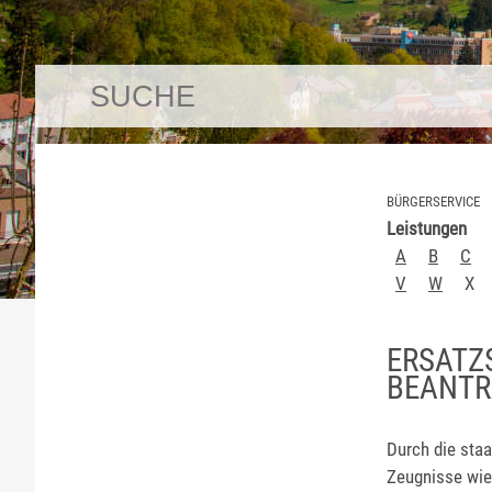
BÜRGERSERVICE
Leistungen
A
B
C
V
W
X
ERSATZ
BEANT
Durch die staa
Zeugnisse wie 