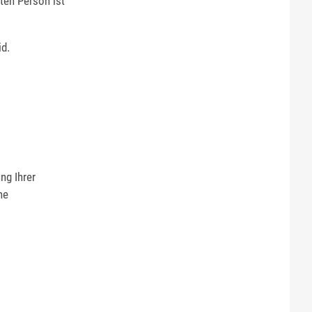
gten Person ist
id.
ng Ihrer
he