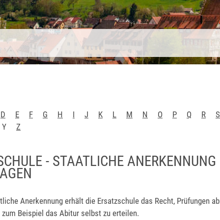
D
E
F
G
H
I
J
K
L
M
N
O
P
Q
R
S
Y
Z
SCHULE - STAATLICHE ANERKENNUNG
RAGEN
tliche Anerkennung erhält die Ersatzschule das Recht, Prüfungen a
zum Beispiel das Abitur selbst zu erteilen.