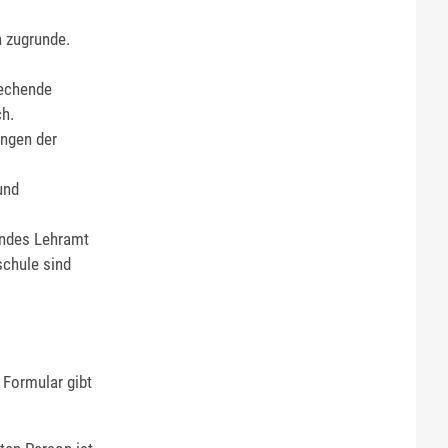
n zugrunde.
rechende
ch.
ngen der
und
hendes Lehramt
schule sind
 Formular gibt