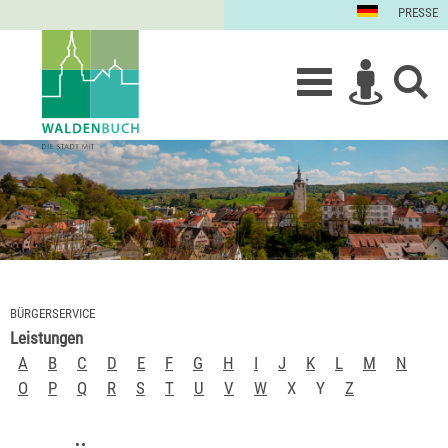
PRESSE
BÜRGERSERVICE
Leistungen
A
B
C
D
E
F
G
H
I
J
K
L
M
N
O
P
Q
R
S
T
U
V
W
X
Y
Z