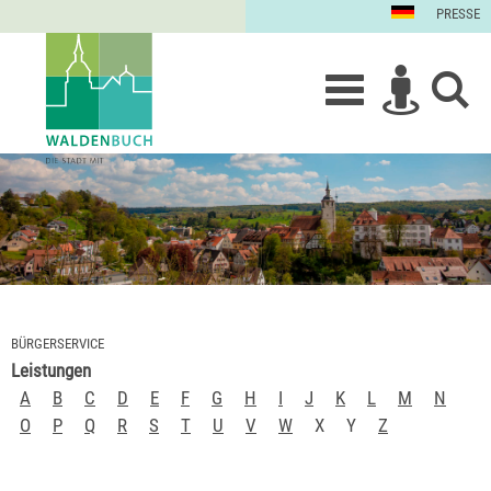
PRESSE
BÜRGERSERVICE
Leistungen
A
B
C
D
E
F
G
H
I
J
K
L
M
N
O
P
Q
R
S
T
U
V
W
X
Y
Z