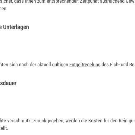
e sicher, dass Ihnen zum entsprechenden Zeitpunkt ausreichend Gewi
hen.
e Unterlagen
hten sich nach der aktuell gültigen
Entgeltregelung
des Eich- und B
gsdauer
te verschmutzt zurückgegeben, werden die Kosten für den Reinigu
llt.