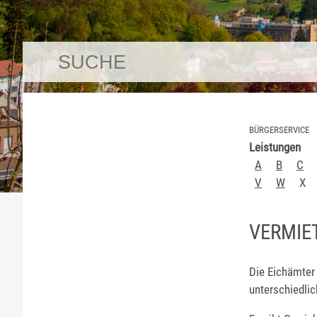
BÜRGERSERVICE
Leistungen
A
B
C
V
W
X
VERMIE
Die Eichämter 
unterschiedli