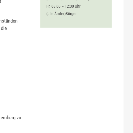
e
Fr. 08:00 – 12:00 Uhr
(alle Ämter)Bürger
Umständen
 die
temberg zu.