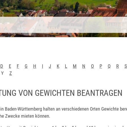
D
E
F
G
H
I
J
K
L
M
N
O
P
Q
R
S
Y
Z
TUNG VON GEWICHTEN BEANTRAGEN
in Baden-Württemberg halten an verschiedenen Orten Gewichte bereit
che Zwecke mieten können.