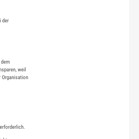
i der
e dem
nsparen, weil
r Organisation
rforderlich.