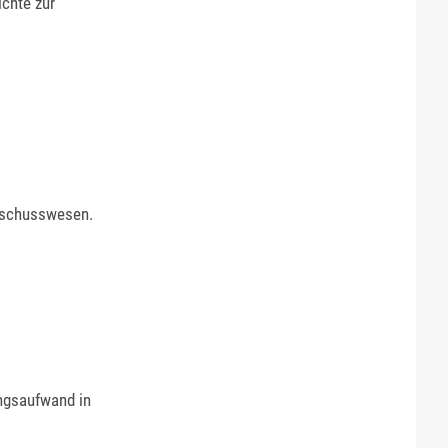
chte zur
eschusswesen.
ngsaufwand in