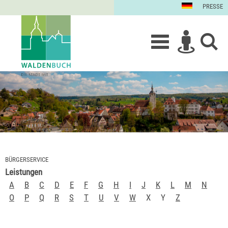
PRESSE
BÜRGERSERVICE
Leistungen
A
B
C
D
E
F
G
H
I
J
K
L
M
N
O
P
Q
R
S
T
U
V
W
X
Y
Z