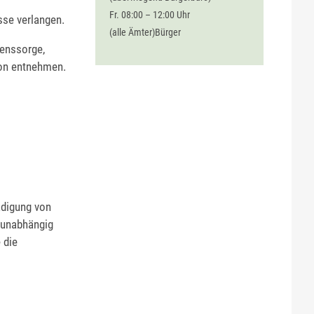
Fr. 08:00 – 12:00 Uhr
sse verlangen.
(alle Ämter)Bürger
genssorge,
on entnehmen.
ädigung von
 unabhängig
 die