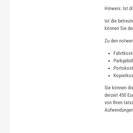
Hinweis:
Ist d
Ist die betreu
können Sie de
Zu den notwen
Fahrtkost
Parkgebü
Portokos
K
opie
r
kos
Sie können di
derzeit 450 E
von Ihren tat
Aufwendungen