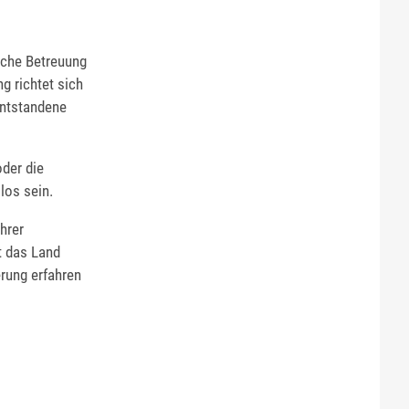
iche Betreuung
g richtet sich
entstandene
der die
los sein.
hrer
t das Land
rung erfahren