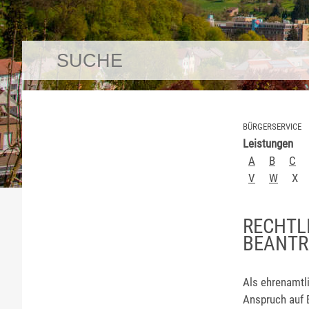
BÜRGERSERVICE
Leistungen
A
B
C
V
W
X
RECHTL
BEANT
Als ehrenamtli
Anspruch auf 