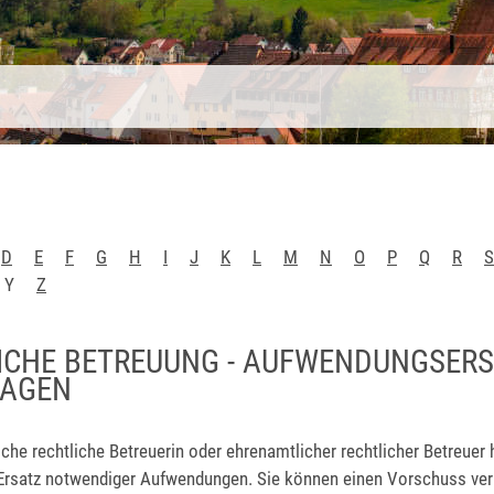
D
E
F
G
H
I
J
K
L
M
N
O
P
Q
R
S
Y
Z
ICHE BETREUUNG - AUFWENDUNGSER
RAGEN
che rechtliche Betreuerin oder ehrenamtlicher rechtlicher Betreuer
Ersatz notwendiger Aufwendungen. Sie können einen Vorschuss ver