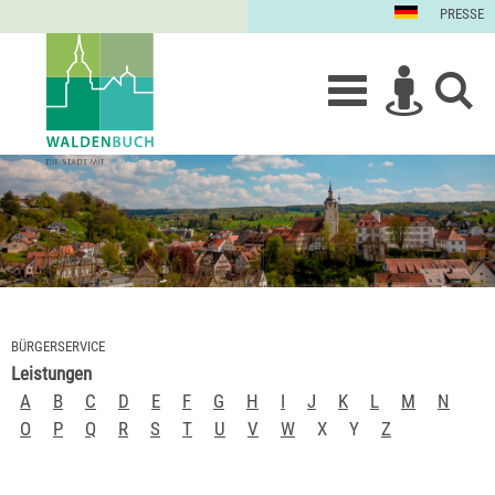
PRESSE
BÜRGERSERVICE
Leistungen
A
B
C
D
E
F
G
H
I
J
K
L
M
N
O
P
Q
R
S
T
U
V
W
X
Y
Z