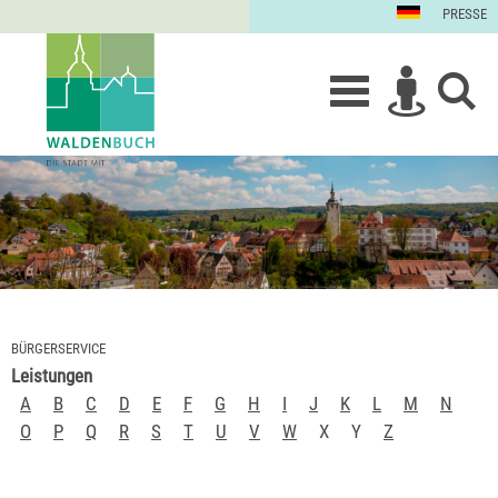
PRESSE
BÜRGERSERVICE
Leistungen
A
B
C
D
E
F
G
H
I
J
K
L
M
N
O
P
Q
R
S
T
U
V
W
X
Y
Z