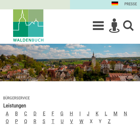
PRESSE
BÜRGERSERVICE
Leistungen
A
B
C
D
E
F
G
H
I
J
K
L
M
N
O
P
Q
R
S
T
U
V
W
X
Y
Z