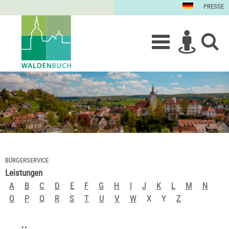
PRESSE
BÜRGERSERVICE
Leistungen
A
B
C
D
E
F
G
H
I
J
K
L
M
N
O
P
Q
R
S
T
U
V
W
X
Y
Z