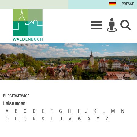
PRESSE
BÜRGERSERVICE
Leistungen
A
B
C
D
E
F
G
H
I
J
K
L
M
N
O
P
Q
R
S
T
U
V
W
X
Y
Z