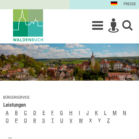
PRESSE
BÜRGERSERVICE
Leistungen
A
B
C
D
E
F
G
H
I
J
K
L
M
N
O
P
Q
R
S
T
U
V
W
X
Y
Z