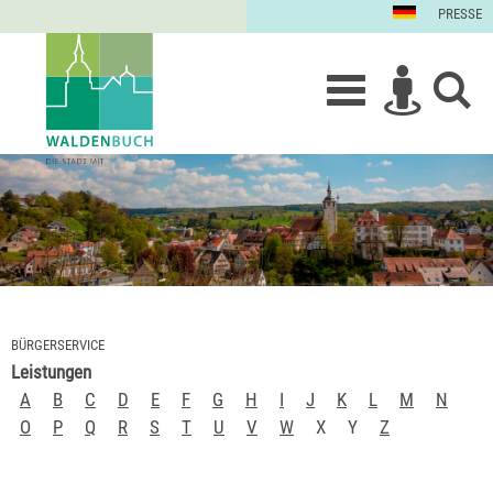
PRESSE
BÜRGERSERVICE
Leistungen
A
B
C
D
E
F
G
H
I
J
K
L
M
N
O
P
Q
R
S
T
U
V
W
X
Y
Z