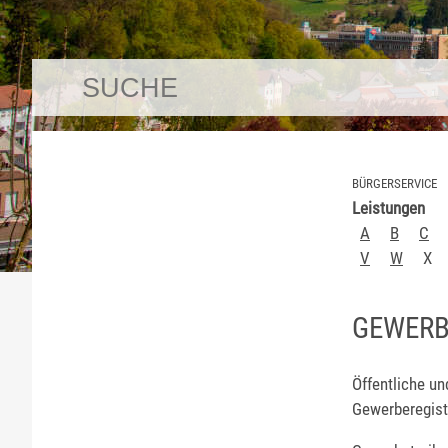
BÜRGERSERVICE
Leistungen
A
B
C
V
W
X
GEWERB
Öffentliche u
Gewerberegiste