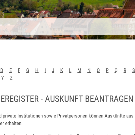
D
E
F
G
H
I
J
K
L
M
N
O
P
Q
R
S
Y
Z
EREGISTER - AUSKUNFT BEANTRAGEN
nd private Institutionen sowie Privatpersonen können Auskünfte au
r erhalten.