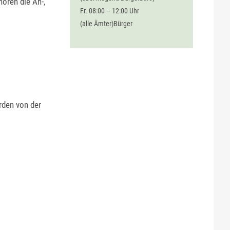
ören die An-,
Fr. 08:00 – 12:00 Uhr
(alle Ämter)Bürger
rden von der