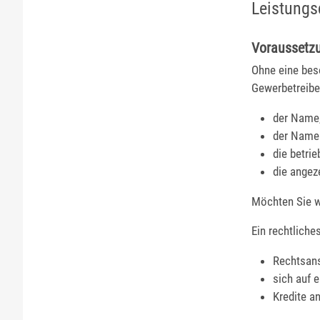
Leistungs
Voraussetz
Ohne eine bes
Gewerbetreib
der Name
der Name 
die betrie
die angeze
Möchten Sie w
Ein rechtliche
Rechtsan
sich auf 
Kredite a