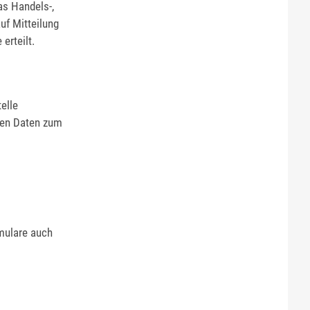
as Handels-,
uf Mitteilung
erteilt.
elle
ten Daten zum
mulare auch