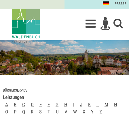
PRESSE
BÜRGERSERVICE
Leistungen
A
B
C
D
E
F
G
H
I
J
K
L
M
N
O
P
Q
R
S
T
U
V
W
X
Y
Z