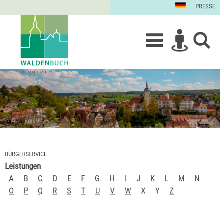
PRESSE
BÜRGERSERVICE
Leistungen
A
B
C
D
E
F
G
H
I
J
K
L
M
N
O
P
Q
R
S
T
U
V
W
X
Y
Z