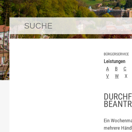
BÜRGERSERVICE
Leistungen
A
B
C
V
W
X
DURCH
BEANT
Ein Wochenmark
mehrere Händl