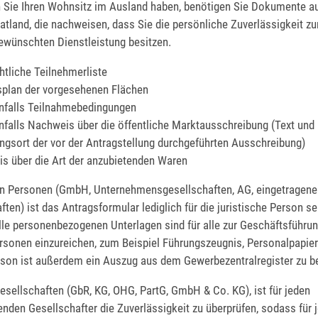
 Sie Ihren Wohnsitz im Ausland haben, benötigen Sie Dokumente a
tland, die nachweisen, dass Sie die persönliche Zuverlässigkeit z
ewünschten Dienstleistung besitzen.
htliche Teilnehmerliste
plan der vorgesehenen Flächen
nfalls Teilnahmebedingungen
falls Nachweis über die öffentliche Marktausschreibung (Text und
ngsort der vor der Antragstellung durchgeführten Ausschreibung)
is über die Art der anzubietenden Waren
hen Personen (GmbH, Unternehmensgesellschaften, AG, eingetragene
en) ist das Antragsformular lediglich für die juristische Person se
lle personenbezogenen Unterlagen sind für alle zur Geschäftsführun
rsonen einzureichen, zum Beispiel Führungszeugnis, Personalpapiere
erson ist außerdem ein Auszug aus dem Gewerbezentralregister zu b
sellschaften (GbR, KG, OHG, PartG, GmbH & Co. KG), ist für jeden
nden Gesellschafter die Zuverlässigkeit zu überprüfen, sodass für 