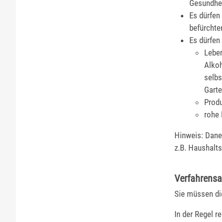
Gesundhei
Es dürfen
befürchte
Es dürfen
Lebe
Alkoh
selbs
Garte
Produ
rohe
Hinweis:
Daneb
z.B. Haushalt
Verfahrensa
Sie müssen di
In der Regel r