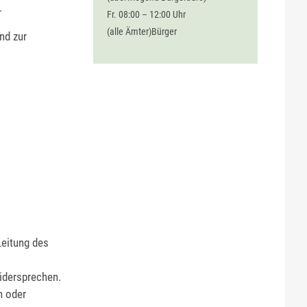
.
Fr. 08:00 – 12:00 Uhr
(alle Ämter)Bürger
nd zur
Leitung des
idersprechen.
n oder