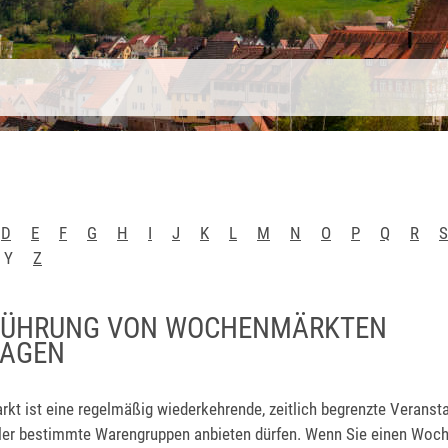
D
E
F
G
H
I
J
K
L
M
N
O
P
Q
R
S
Y
Z
FÜHRUNG VON WOCHENMÄRKTEN
RAGEN
t ist eine regelmäßig wiederkehrende, zeitlich begrenzte Veranstal
er bestimmte Warengruppen anbieten dürfen. Wenn Sie einen Woc