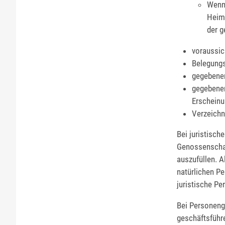
Wenn
Heima
der g
voraussic
Belegungs
gegebene
gegebenen
Erscheinu
Verzeichn
Bei juristisc
Genossenschaft
auszufüllen. A
natürlichen Pe
juristische P
Bei Personenge
geschäftsführe