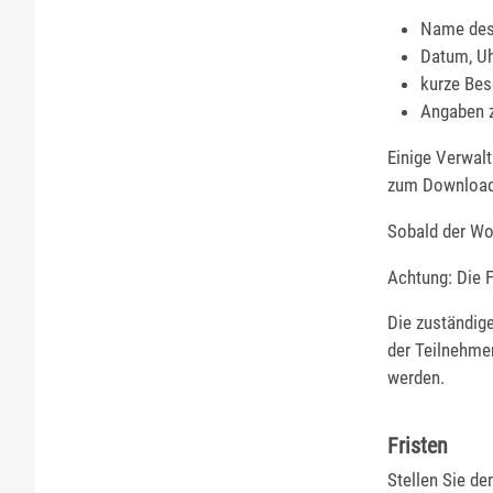
Name des
Datum, Uh
kurze Be
Angaben 
Einige Verwal
zum Download 
Sobald der Woc
Achtung: Die 
Die zuständig
der Teilnehme
werden.
Fristen
Stellen Sie d