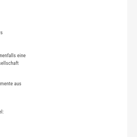
rs
enfalls eine
ellschaft
umente aus
l: