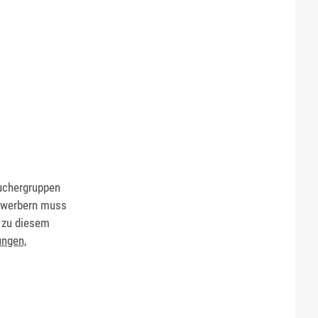
uchergruppen
Bewerbern muss
n zu diesem
ungen,