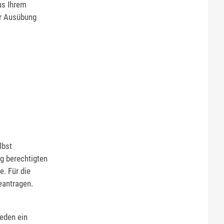
us Ihrem
ur Ausübung
lbst
g berechtigten
. Für die
eantragen.
jeden ein