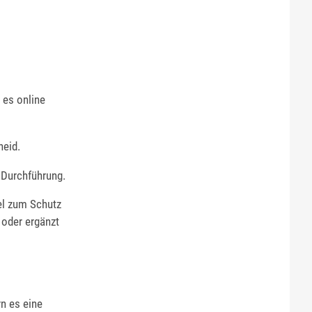
 es online
heid.
 Durchführung.
el zum Schutz
 oder ergänzt
n es eine