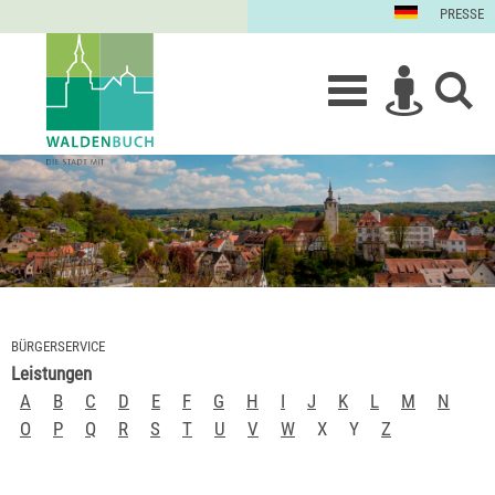
PRESSE
BÜRGERSERVICE
Leistungen
A
B
C
D
E
F
G
H
I
J
K
L
M
N
O
P
Q
R
S
T
U
V
W
X
Y
Z