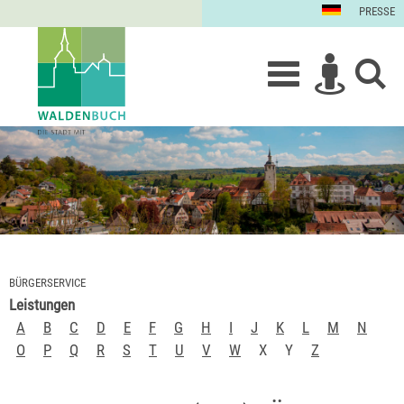
PRESSE
BÜRGERSERVICE
Leistungen
A
B
C
D
E
F
G
H
I
J
K
L
M
N
O
P
Q
R
S
T
U
V
W
X
Y
Z