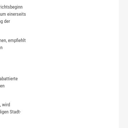
richtsbeginn
 um einerseits
ng der
hen, empfiehlt
en
abattierte
gen
, wird
igen Stadt-