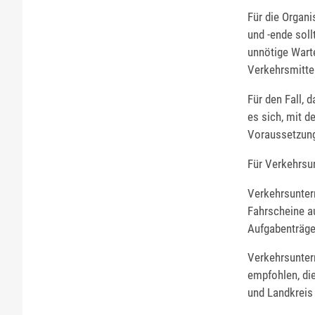
Für die Organi
und -ende sol
unnötige Wart
Verkehrsmittel
Für den Fall, 
es sich, mit d
Voraussetzung
Für Verkehrs
Verkehrsunter
Fahrscheine a
Aufgabenträger
Verkehrsuntern
empfohlen, di
und Landkreis 