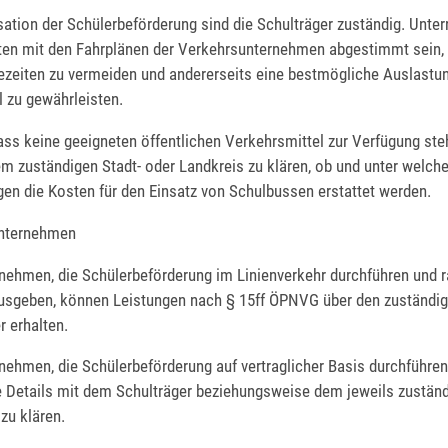
sation der Schülerbeförderung sind die Schulträger zuständig. Unter
lten mit den Fahrplänen der Verkehrsunternehmen abgestimmt sein,
ezeiten zu vermeiden und andererseits eine bestmögliche Auslastu
 zu gewährleisten.
dass keine geeigneten öffentlichen Verkehrsmittel zur Verfügung ste
em zuständigen Stadt- oder Landkreis zu klären, ob und unter welch
en die Kosten für den Einsatz von Schulbussen erstattet werden.
unternehmen
nehmen, die Schülerbeförderung im Linienverkehr durchführen und r
usgeben, können Leistungen nach § 15ff ÖPNVG über den zuständi
 erhalten.
ehmen, die Schülerbeförderung auf vertraglicher Basis durchführen
e Details mit dem Schulträger beziehungsweise dem jeweils zuständ
zu klären.