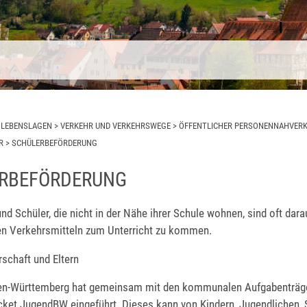
>
LEBENSLAGEN
>
VERKEHR UND VERKEHRSWEGE
>
ÖFFENTLICHER PERSONENNAHVER
R
>
SCHÜLERBEFÖRDERUNG
RBEFÖRDERUNG
nd Schüler, die nicht in der Nähe ihrer Schule wohnen, sind oft dar
hen Verkehrsmitteln zum Unterricht zu kommen.
rschaft und Eltern
en-Württemberg hat gemeinsam mit den kommunalen Aufgabenträge
cket JugendBW eingeführt.
Dieses kann von Kindern, Jugendlichen, 