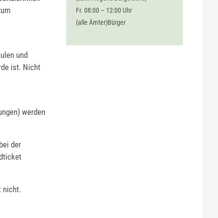
 zum
Fr. 08:00 – 12:00 Uhr
(alle Ämter)Bürger
hulen und
de ist. Nicht
ungen) werden
bei der
dticket
 nicht.