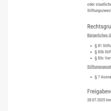
oder staatlic
Stiftungszwec
Rechtsgr
Bürgerliches 
§ 81
Stif
§ 83b Sti
§ 83c Ve
Stiftungsgeset
§ 7 Ausna
Freigabev
28.07.2025 In