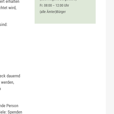
ert erhalten
Fr. 08:00 – 12:00 Uhr
htet wird,
(alle Ämter)Bürger
sind:
eck dauernd
 werden,
m
ende Person
ele: Spenden