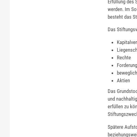
Erfüllung des
werden. Im Son
besteht das S
Das Stiftungs
Kapitalv
Liegensch
Rechte
Forderun
beweglic
Aktien
Das Grundsto
und nachhalti
erfüllen zu k
Stiftungszwec
Spätere Aufst
beziehungswei