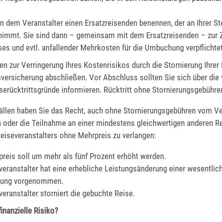
n dem Veranstalter einen Ersatzreisenden benennen, der an Ihrer Ste
lnimmt. Sie sind dann – gemeinsam mit dem Ersatzreisenden – zur 
ses und evtl. anfallender Mehrkosten für die Umbuchung verpflichtet
n zur Verringerung Ihres Kostenrisikos durch die Stornierung Ihrer 
sversicherung abschließen. Vor Abschluss sollten Sie sich über die 
serücktrittsgründe informieren. Rücktritt ohne Stornierungsgebühre
Fällen haben Sie das Recht, auch ohne Stornierungsgebühren vom Ve
n oder die Teilnahme an einer mindestens gleichwertigen anderen 
eiseveranstalters ohne Mehrpreis zu verlangen:
preis soll um mehr als fünf Prozent erhöht werden.
veranstalter hat eine erhebliche Leistungsänderung einer wesentlic
stung vorgenommen.
veranstalter storniert die gebuchte Reise.
finanzielle Risiko?