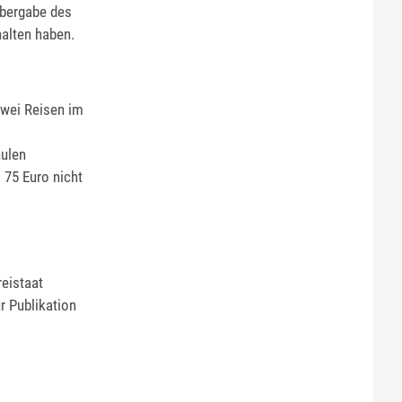
Übergabe des
halten haben.
zwei Reisen im
hulen
 75 Euro nicht
reistaat
r Publikation