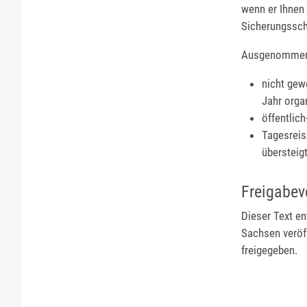
wenn er Ihnen
Sicherungssch
Ausgenommen v
nicht gew
Jahr orga
öffentlic
Tagesreis
übersteigt
Freigabev
Dieser Text en
Sachsen veröf
freigegeben.