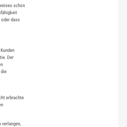
preises schon
nfähigkeit
, oder dass
r Kunden
ie. Der
en
 die
cht erbrachte
en
 verlangen,