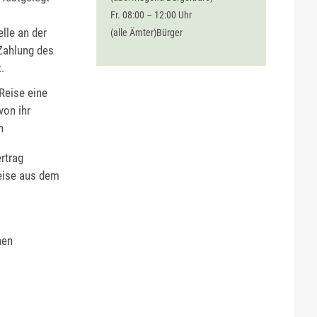
Fr. 08:00 – 12:00 Uhr
lle an der
(alle Ämter)Bürger
Zahlung des
.
Reise eine
von ihr
n
rtrag
Reise aus dem
hen