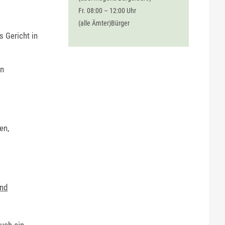
Fr. 08:00 – 12:00 Uhr
(alle Ämter)Bürger
s Gericht in
en
en,
und
uch ein