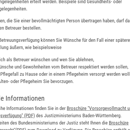
ngelegenheiten erteilt werden. Beispiele sind Gesundheits- oder
elegenheiten.
en, die Sie einer bevollmächtigten Person übertragen haben, darf da
en Betreuer bestellen.
 Betreuungsverfügung können Sie Wünsche für den Fall einer später
lung äußern, wie beispielsweise
ich als Betreuer wünschen und wen Sie ablehnen,
nsche und Gewohnheiten vom Betreuer respektiert werden sollen,
 Pflegefall zu Hause oder in einem Pflegeheim versorgt werden woll
lten- oder Pflegeheim Sie bevorzugen.
de Informationen
che Informationen finden Sie in der
Broschüre "Vorsorgevollmacht 
sverfügung" (PDF)
des Justizministeriums Baden-Württemberg.
eiten des Bundesministeriums der Justiz steht Ihnen die
Broschüre
gsrecht"(PDF)
zum Download zu Verfügung. Die Broschüre enthält a