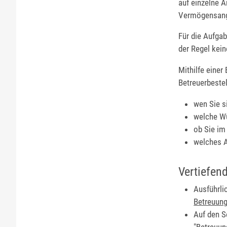
auf einzelne A
Vermögensang
Für die Aufgab
der Regel kein
Mithilfe einer
Betreuerbestel
wen Sie s
welche Wü
ob Sie im
welches A
Vertiefen
Ausführli
Betreuung
Auf den S
"Betreuun