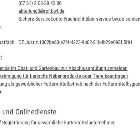
(07
61) 2
08-39
42
00
abteilung3@rpf.bwl.de
Sichere Servicekonto-Nachricht über service-bw.de sende
s
ostfach
DE.Justiz.1002be63-e2f4-4223-9b02-81b4b29e098f.5f91
n
ende im Obst- und Gartenbau zur Abschlussprüfung anmelden
nehmigung für tierische Nebenprodukte oder Tiere beantragen
rung als gewerblicher Futtermittelbetrieb nach der Futtermittelhygi
en
 und Onlinedienste
f Registrierung für gewerbliche Futtermittelunternehmer