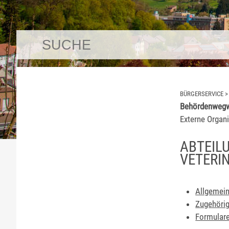
BÜRGERSERVICE
Behördenwegw
Externe Organi
ABTEIL
VETERI
Allgemein
Zugehörig
Formulare