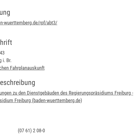
bung
en-wuerttemberg.de/rpf/abt3/
rift
 43
 i. Br.
schen Fahrplanauskunft
eschreibung
ngen zu den Dienstgebäuden des Regierungspräsidiums Freiburg -
sidium Freiburg (baden-wuerttemberg.de)
(07
61) 2
08-0