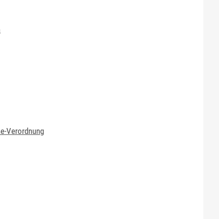
n
ene-Verordnung