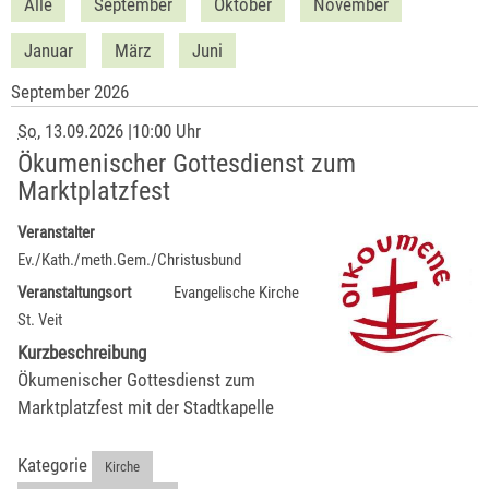
Alle
September
Oktober
November
Januar
März
Juni
September 2026
So
, 13.09.2026
|
10:00 Uhr
Ökumenischer Gottesdienst zum
Marktplatzfest
Veranstalter
Ev./Kath./meth.Gem./Christusbund
Veranstaltungsort
Evangelische Kirche
St. Veit
Kurzbeschreibung
Ökumenischer Gottesdienst zum
Marktplatzfest mit der Stadtkapelle
Kategorie
Kirche
,