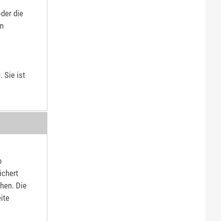
der die
em
 Sie ist
o
ichert
hen. Die
ite