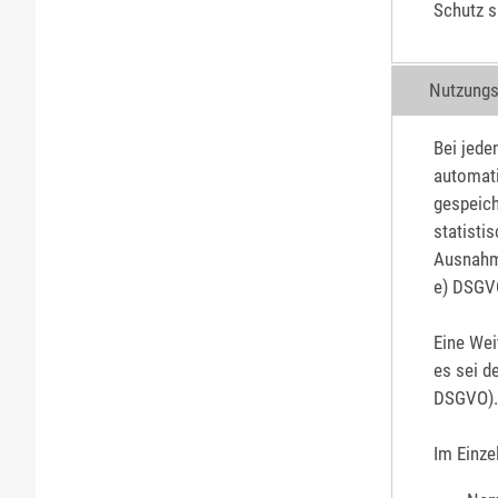
Schutz s
Nutzungs
Bei jede
automati
gespeich
statisti
Ausnahme
e) DSGV
Eine Wei
es sei d
DSGVO).
Im Einze