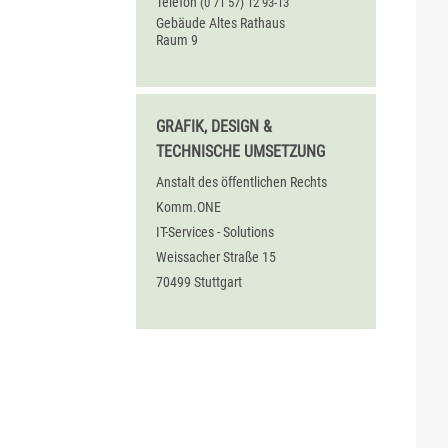
Telefon
(0
71
57) 12
93-13
Gebäude
Altes Rathaus
Raum
9
GRAFIK, DESIGN &
TECHNISCHE UMSETZUNG
Anstalt des öffentlichen Rechts
Komm.ONE
IT-Services - Solutions
Weissacher Straße 15
70499 Stuttgart