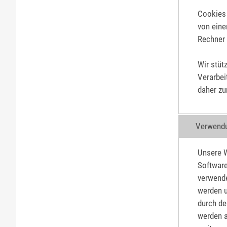
Cookies 
von eine
Rechner 
Wir stüt
Verarbei
daher zu
Verwendu
Unsere 
Software
verwende
werden u
durch de
werden a