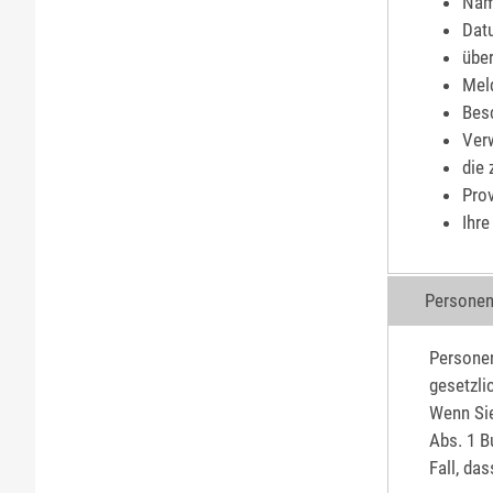
Nam
Dat
übe
Meld
Bes
Ver
die 
Prov
Ihre
Personen
Persone
gesetzlic
Wenn Sie
Abs. 1 B
Fall, da