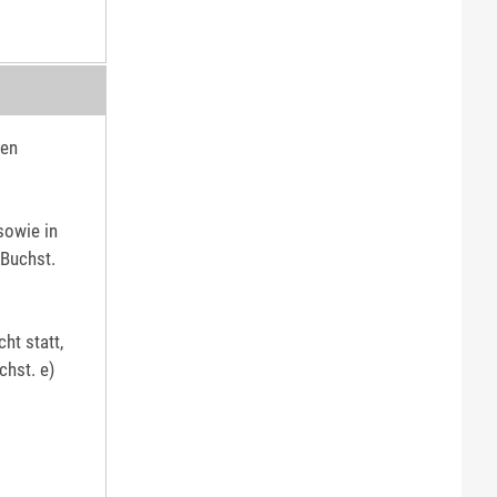
den
sowie in
 Buchst.
ht statt,
chst. e)