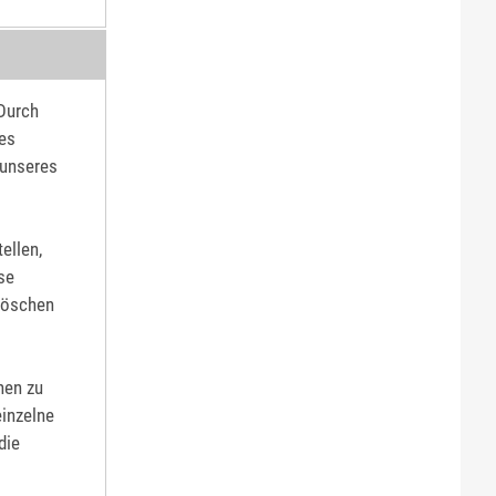
 Durch
res
 unseres
ellen,
se
löschen
nen zu
einzelne
die