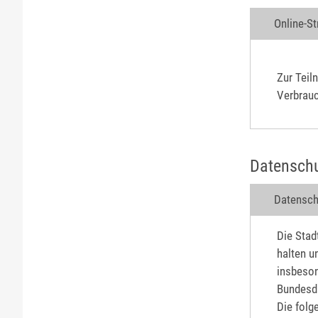
Online-S
Zur Teil
Verbrauc
Datenschu
Datensch
Die Stad
halten u
insbeson
Bundesd
Die folg