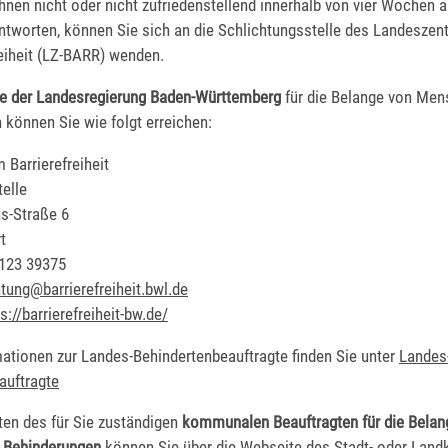
 Ihnen nicht oder nicht zufriedenstellend innerhalb von vier Wochen 
ntworten, können Sie sich an die Schlichtungsstelle des Landesze
reiheit (LZ-BARR) wenden.
te der Landesregierung Baden-Württemberg
für die Belange von Men
können Sie wie folgt erreichen:
Barrierefreiheit
elle
s-Straße 6
t
 123 39375
tung@barrierefreiheit.bwl.de
s://barrierefreiheit-bw.de/
mationen zur Landes-Behindertenbeauftragte finden Sie unter
Landes
auftragte
ten des für Sie zuständigen
kommunalen Beauftragten für die Belan
 Behinderungen
können Sie über die Webseite des Stadt- oder Landk