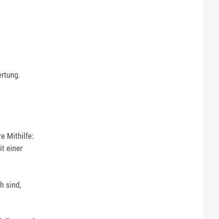
ertung.
e Mithilfe:
t einer
h sind,