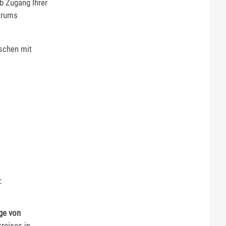
ab Zugang Ihrer
ntrums
schen mit
-
ge von
reises in