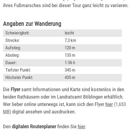
ihres Fußmarsches sind bei dieser Tour ganz leicht zu variieren.
Angaben zur Wanderung
Schwierigkeit:
leicht
Strecke:
7,3 km
Aufstieg:
120 m
Abstieg:
135 m
Dauer:
1:56 h
Tiefster Punkt:
345 m
Höchster Punkt:
435 m
Die
Flyer
samt Informationen und Karte sind kostenlos in den
beiden Rathäusern oder im Landratsamt Böblingen erhältlich.
Wer lieber online unterwegs ist, kann sich den Flyer
hier
(1,653
MB
)
digital ansehen und ausdrucken.
Den
digitalen Routenplaner
finden Sie
hier
.