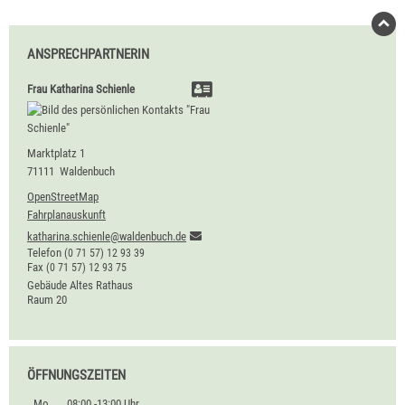
ANSPRECHPARTNERIN
Frau
Katharina
Schienle
Marktplatz 1
71111
Waldenbuch
OpenStreetMap
Fahrplanauskunft
katharina.schienle@waldenbuch.de
Telefon
(0
71
57) 12
93
39
Fax
(0
71
57) 12
93
75
Gebäude
Altes Rathaus
Raum
20
ÖFFNUNGSZEITEN
Mo.
08:00 -13:00 Uhr