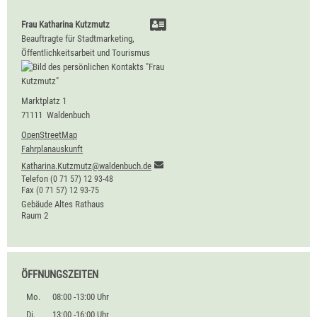
Frau
Katharina
Kutzmutz
Beauftragte für Stadtmarketing,
Öffentlichkeitsarbeit und Tourismus
Marktplatz 1
71111
Waldenbuch
OpenStreetMap
Fahrplanauskunft
Katharina.Kutzmutz@waldenbuch.de
Telefon
(0
71
57) 12
93-48
Fax
(0
71
57) 12
93-75
Gebäude
Altes Rathaus
Raum
2
ÖFFNUNGSZEITEN
Mo.
08:00 -13:00 Uhr
Di.
13:00 -16:00 Uhr