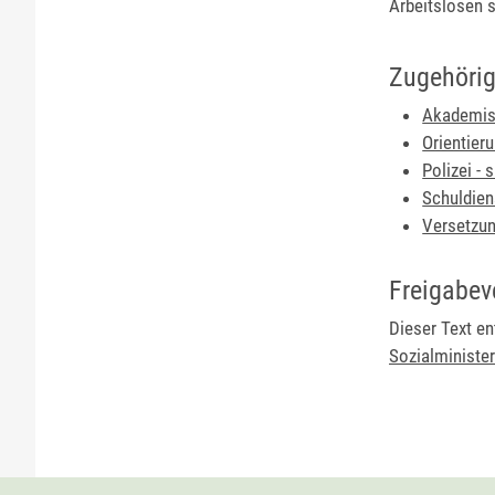
Arbeitslosen s
Zugehörig
Akademisc
Orientier
Polizei - 
Schuldien
Versetzun
Freigabev
Dieser Text e
Sozialministe