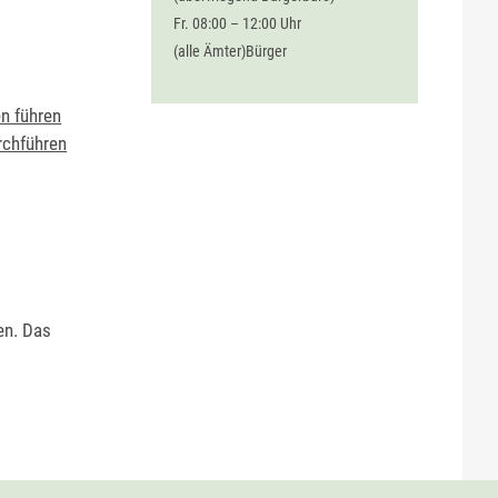
Fr. 08:00 – 12:00 Uhr
(alle Ämter)Bürger
n führen
rchführen
en. Das