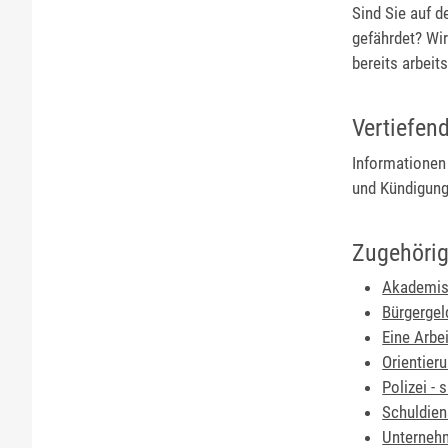
Sind Sie auf d
gefährdet? Wir
bereits arbeits
Vertiefen
Informationen 
und Kündigungs
Zugehörig
Akademisc
Bürgergel
Eine Arbe
Orientier
Polizei - 
Schuldien
Unternehm