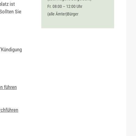
latz ist
Fr. 08:00 – 12:00 Uhr
Sollten Sie
(alle Ämter)Bürger
 "Kündigung
n führen
rchführen