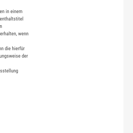
ten in einem
nthaltstitel
en
 erhalten, wenn
n die hierfür
hungsweise der
sstellung