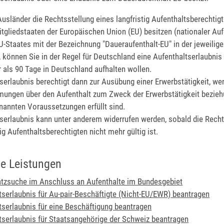
usländer die Rechtsstellung eines langfristig Aufenthaltsberechtig
tgliedstaaten der Europäischen Union (EU) besitzen (nationaler Aufe
-Staates mit der Bezeichnung "Daueraufenthalt-EU" in der jeweilig
können Sie in der Regel für Deutschland eine Aufenthaltserlaubnis
r als 90 Tage in Deutschland aufhalten wollen.
serlaubnis berechtigt dann zur Ausübung einer Erwerbstätigkeit, wen
mungen über den Aufenthalt zum Zweck der Erwerbstätigkeit bezie
nannten Voraussetzungen erfüllt sind.
tserlaubnis kann unter anderem widerrufen werden, sobald die Recht
tig Aufenthaltsberechtigten nicht mehr gültig ist.
e Leistungen
atzsuche im Anschluss an Aufenthalte im Bundesgebiet
tserlaubnis für Au-pair-Beschäftigte (Nicht-EU/EWR) beantragen
tserlaubnis für eine Beschäftigung beantragen
tserlaubnis für Staatsangehörige der Schweiz beantragen