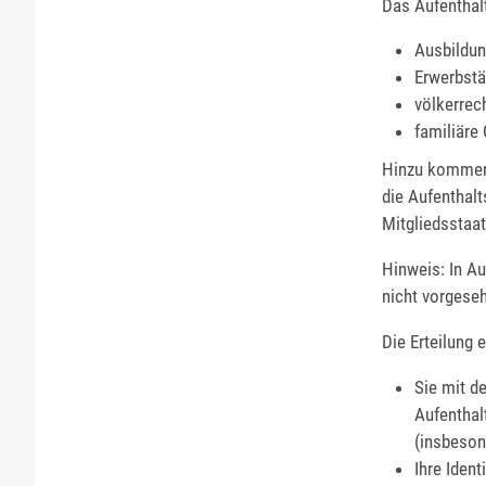
Das Aufenthal
Ausbildu
Erwerbstä
völkerrec
familiäre
Hinzu kommen 
die Aufenthalt
Mitgliedsstaat
Hinweis: In A
nicht vorgese
Die Erteilung 
Sie mit de
Aufenthal
(insbeson
Ihre Ident