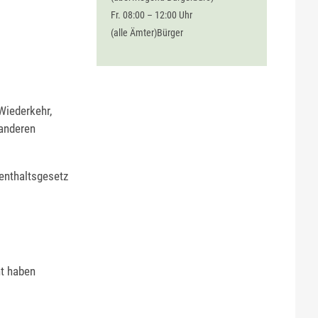
Fr. 08:00 – 12:00 Uhr
(alle Ämter)Bürger
Wiederkehr,
 anderen
enthaltsgesetz
t haben