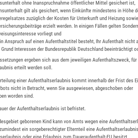
sunterhalt ohne Inanspruchnahme öffentlicher Mittel gesichert ist,
nsunterhalt gilt als gesichert, wenn Einkünfte mindestens in Höhe 
feregelsatzes zuzüglich der Kosten für Unterkunft und Heizung sowi
rsicherungsbeiträge erzielt werden. In einigen Fällen gelten Sonder
eisungsinteresse vorliegt und
in Anspruch auf einen Aufenthaltstitel besteht, Ihr Aufenthalt nicht
 Grund Interessen der Bundesrepublik Deutschland beeinträchtigt od
ssetzungen ergeben sich aus dem jeweiligen Aufenthaltszweck, für 
aubnis erteilt werden soll.
rteilung einer Aufenthaltserlaubnis kommt innerhalb der Frist des E
rbots nicht in Betracht, wenn Sie ausgewiesen, abgeschoben oder
en worden sind.
uer der Aufenthaltserlaubnis ist befristet.
esgebiet geborenen Kind kann von Amts wegen eine Aufenthaltserla
umindest ein sorgeberechtigter Elternteil eine Aufenthaltserlaubnis
erlaubnis oder eine Erlaubnis zum Daueraufenthalt-EU besitzt.