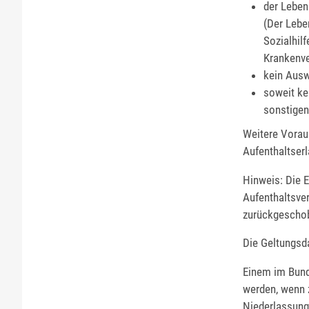
der Leben
(Der Lebe
Sozialhil
Krankenve
kein Ausw
soweit ke
sonstigen
Weitere Vorau
Aufenthaltserl
Hinweis: Die E
Aufenthaltsve
zurückgeschob
Die Geltungsda
Einem im Bund
werden, wenn z
Niederlassungs