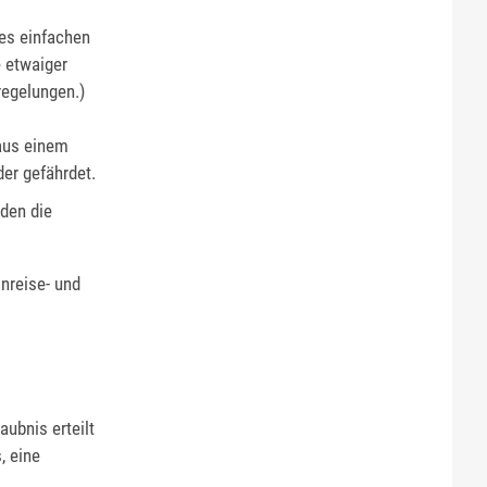
des einfachen
e etwaiger
regelungen.)
 aus einem
er gefährdet.
den die
inreise- und
ubnis erteilt
, eine