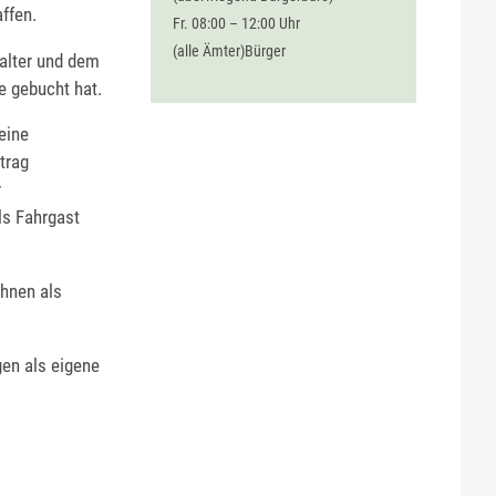
ffen.
Fr. 08:00 – 12:00 Uhr
(alle Ämter)Bürger
alter und dem
e gebucht hat.
eine
trag
r
s Fahrgast
Ihnen als
gen als eigene