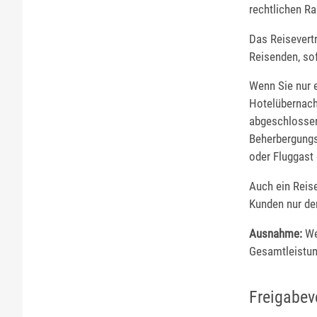
rechtlichen R
Das Reisevert
Reisenden, sof
Wenn Sie nur e
Hotelübernacht
abgeschlossen
Beherbergungs
oder Fluggast
Auch ein Reise
Kunden nur de
Ausnahme:
Wen
Gesamtleistung
Freigabev