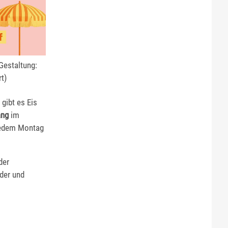
estaltung:
rt)
gibt es Eis
ang
im
jedem Montag
der
der und