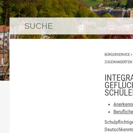
BÜRGERSERVICE
ZUGEWANDERTEN 
INTEGR
GEFLÜC
SCHÜLE
Anerkenn
Beruflich
Schulpflichti
Deutschkenntni