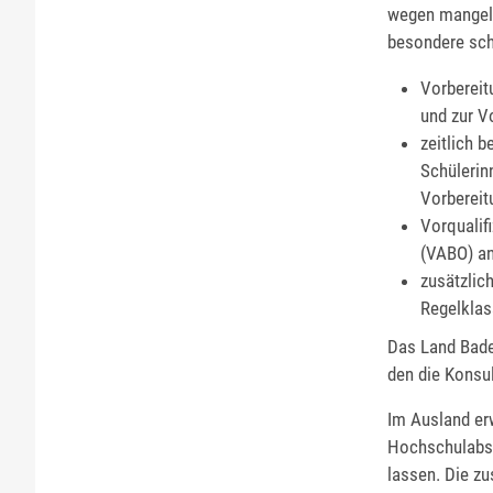
wegen mangeln
besondere sch
Vorbereit
und zur V
zeitlich b
Schülerin
Vorbereit
Vorqualif
(VABO) an
zusätzlic
Regelklas
Das Land Bade
den die Konsul
Im Ausland er
Hochschulabsc
lassen. Die zu