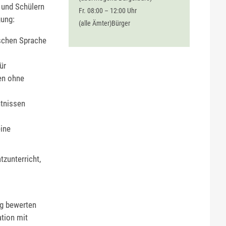
 und Schülern
Fr. 08:00 – 12:00 Uhr
gung:
(alle Ämter)Bürger
tschen Sprache
ür
len ohne
ntnissen
eine
zunterricht,
rg bewerten
ation mit