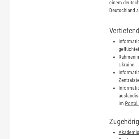
einem deutsche
Deutschland a
Vertiefen
Informati
geflüchte
Rahmeninf
Ukraine
Informati
Zentralst
Informati
ausländis
im
Portal
Zugehörig
Akademisc