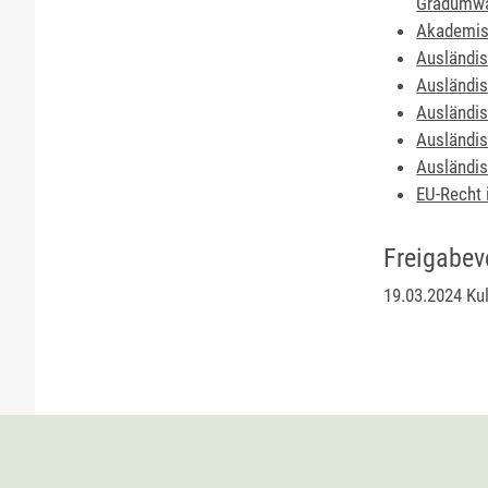
Gradumwa
Akademisc
Ausländis
Ausländis
Ausländi
Ausländis
Ausländis
EU-Recht 
Freigabev
19.03.2024 Ku