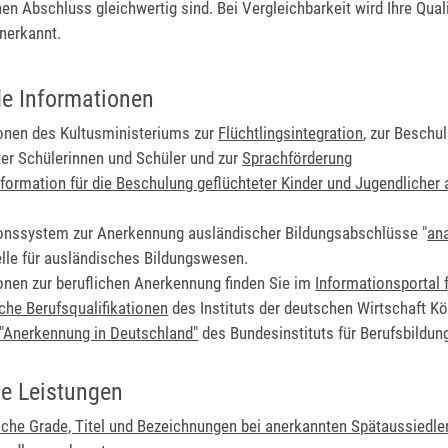
n Abschluss gleichwertig sind. Bei Vergleichbarkeit wird Ihre Quali
nerkannt.
de Informationen
onen des Kultusministeriums zur
Flüchtlingsintegration
, zur Beschu
ter Schülerinnen und Schüler und zur
Sprachförderung
ormation für die Beschulung geflüchteter Kinder und Jugendlicher 
onssystem zur Anerkennung ausländischer Bildungsabschlüsse "
an
elle für ausländisches Bildungswesen.
onen zur beruflichen Anerkennung finden Sie im
Informationsportal 
che Berufsqualifikationen
des Instituts der deutschen Wirtschaft Köl
 "Anerkennung in Deutschland"
des Bundesinstituts für Berufsbildun
e Leistungen
he Grade, Titel und Bezeichnungen bei anerkannten Spätaussiedler