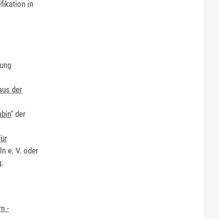
fikation in
lung
aus der
abin
" der
für
n e. V. oder
g.
n -