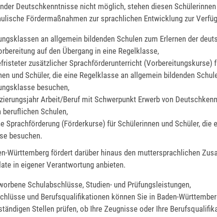
der Deutschkenntnisse nicht möglich, stehen diesen Schülerinnen
ulische Fördermaßnahmen zur sprachlichen Entwicklung zur Verfü
ungsklassen an allgemein bildenden Schulen zum Erlernen der deu
orbereitung auf den Übergang in eine Regelklasse,
efristeter zusätzlicher Sprachförderunterricht (Vorbereitungskurse) f
nen und Schüler, die eine Regelklasse an allgemein bildenden Schu
ungsklasse besuchen,
izierungsjahr Arbeit/Beruf mit Schwerpunkt Erwerb von Deutschken
 beruflichen Schulen,
he Sprachförderung (Förderkurse) für Schülerinnen und Schüler, die 
se besuchen.
n-Württemberg fördert darüber hinaus den muttersprachlichen Zusat
ate in eigener Verantwortung anbieten.
worbene Schulabschlüsse, Studien- und Prüfungsleistungen,
hlüsse und Berufsqualifikationen können Sie in Baden-Württembe
ständigen Stellen prüfen, ob Ihre Zeugnisse oder Ihre Berufsqualifik