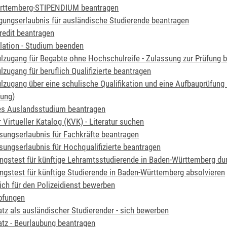
rttemberg-STIPENDIUM beantragen
gungserlaubnis für ausländische Studierende beantragen
redit beantragen
lation - Studium beenden
zugang für Begabte ohne Hochschulreife - Zulassung zur Prüfung 
zugang für beruflich Qualifizierte beantragen
zugang über eine schulische Qualifikation und eine Aufbauprüfung
fung)
tes Auslandsstudium beantragen
 Virtueller Katalog (KVK) - Literatur suchen
sungserlaubnis für Fachkräfte beantragen
sungserlaubnis für Hochqualifizierte beantragen
ungstest für künftige Lehramtsstudierende in Baden-Württemberg du
ungstest für künftige Studierende in Baden-Württemberg absolvieren
sich für den Polizeidienst bewerben
pfungen
atz als ausländischer Studierender - sich bewerben
atz - Beurlaubung beantragen