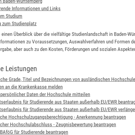
in Baden-Württemberg
rende Informationen und Links
um Studium
 zum Studienplatz
e einen Überblick über die vielfältige Studienlandschaft in Baden-Wü
Informationen zu Voraussetzungen, Auswahlverfahren und Formen d
ergabe, aber auch zu den Kosten, Förderungen und sozialen Aspekte
e Leistungen
he Grade, Titel und Bezeichnungen von ausländischen Hochschule
en an die Krankenkasse melden
persönlicher Daten der Hochschule mitteilen
tserlaubnis für Studierende aus Staaten außerhalb EU/EWR beantra
tserlaubnis für Studierende aus Staaten außerhalb EU/EWR verlänge
sche Hochschulzugangsberechtigung - Anerkennung beantragen
cher Hochschulabschluss - Zeugnisbewertung beantragen
BAföG für Studierende beantragen