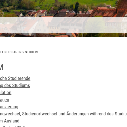
>
LEBENSLAGEN
>
STUDIUM
M
che Studierende
ng des Studiums
lation
ragen
nanzierung
angwechsel, Studienortwechsel und Änderungen während des Studi
im Ausland