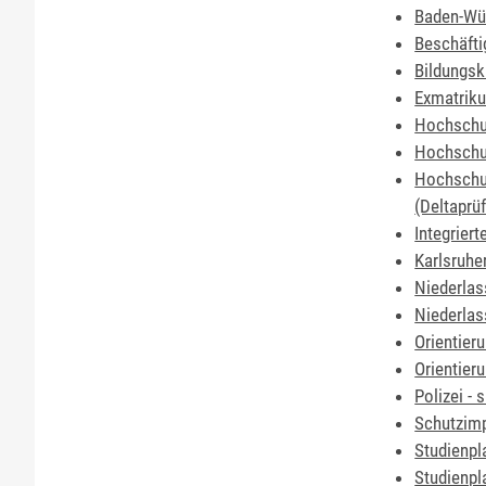
Baden-Wü
Beschäfti
Bildungsk
Exmatriku
Hochschul
Hochschul
Hochschul
(Deltaprü
Integrier
Karlsruher
Niederlas
Niederlas
Orientier
Orientier
Polizei - 
Schutzim
Studienpl
Studienpl