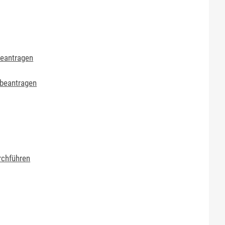
beantragen
 beantragen
rchführen