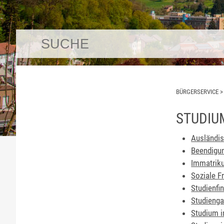
BÜRGERSERVICE
STUDIU
Ausländis
Beendigu
Immatriku
Soziale F
Studienfi
Studieng
Studium 