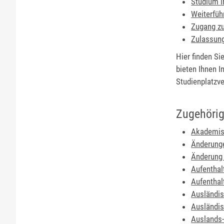
Studium 
Weiterfüh
Zugang z
Zulassung
Hier finden Si
bieten Ihnen 
Studienplatzv
Zugehörig
Akademisc
Änderung
Änderung 
Aufenthal
Aufenthal
Ausländi
Ausländis
Auslands-