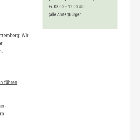
Fr. 08:00 – 12:00 Uhr
(alle Ämter)Bürger
rttemberg: Wir
er
n.
n führen
gen
rn