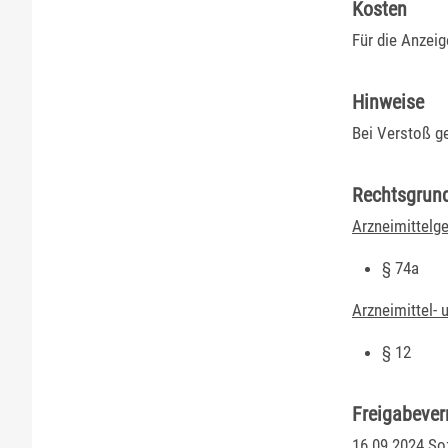
Kosten
Für die Anzeig
Hinweise
Bei Verstoß ge
Rechtsgrun
Arzneimittelg
§ 74a
Arzneimittel-
§ 12
Freigabeve
16.09.2024 So