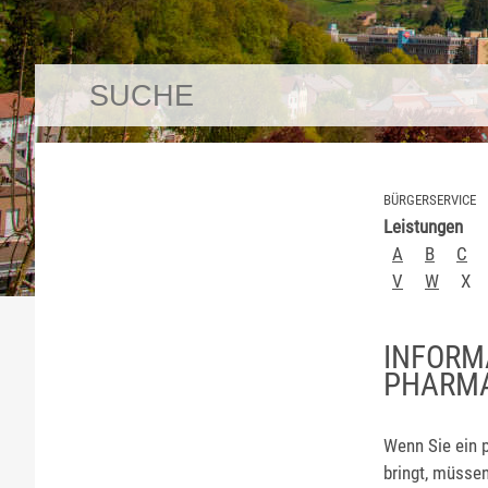
BÜRGERSERVICE
Leistungen
A
B
C
V
W
X
INFORM
PHARMA
Wenn Sie ein 
bringt, müssen