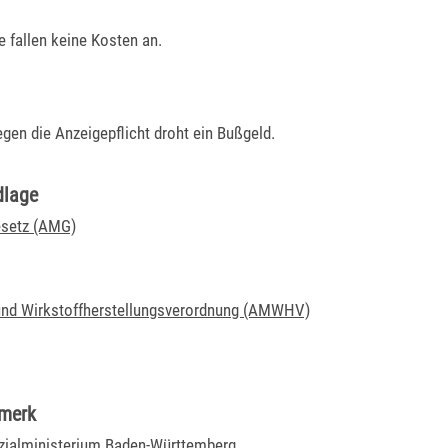
e fallen keine Kosten an.
gen die Anzeigepflicht droht ein Bußgeld.
dlage
esetz (AMG)
 und Wirkstoffherstellungsverordnung (AMWHV)
rmerk
zialministerium Baden-Württemberg