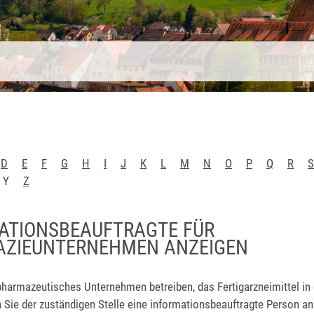
D
E
F
G
H
I
J
K
L
M
N
O
P
Q
R
S
Y
Z
ATIONSBEAUFTRAGTE FÜR
ZIEUNTERNEHMEN ANZEIGEN
pharmazeutisches Unternehmen betreiben, das Fertigarzneimittel in
 Sie der zuständigen Stelle eine informationsbeauftragte Person an