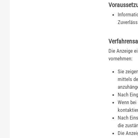
Voraussetz
Informati
Zuverläss
Verfahrensa
Die Anzeige ei
vornehmen:
Sie zeige
mittels d
anzuhäng
Nach Eing
Wenn bei 
kontaktie
Nach Eins
die zustän
Die Anzei