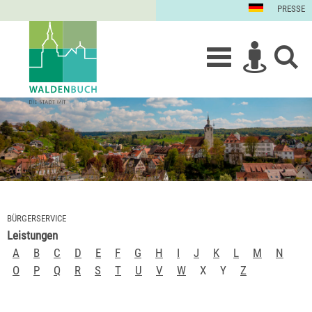
PRESSE
BÜRGERSERVICE
Leistungen
A
B
C
D
E
F
G
H
I
J
K
L
M
N
O
P
Q
R
S
T
U
V
W
X
Y
Z