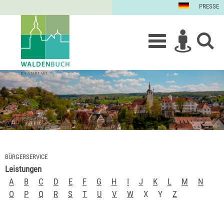
PRESSE
BÜRGERSERVICE
Leistungen
A
B
C
D
E
F
G
H
I
J
K
L
M
N
O
P
Q
R
S
T
U
V
W
X
Y
Z